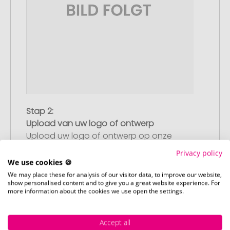
Stap 2:
Upload van uw logo of ontwerp
Upload uw logo of ontwerp op onze
afrekenpagina (checkout) en rond uw
Privacy policy
bestelling af. Mocht u op dit moment
We use cookies 🍪
geen geschikt bestand beschikbaar
We may place these for analysis of our visitor data, to improve our website,
show personalised content and to give you a great website experience. For
hebben, dan kunt u dit later aanleveren.
more information about the cookies we use open the settings.
Accept all
Stap 3: