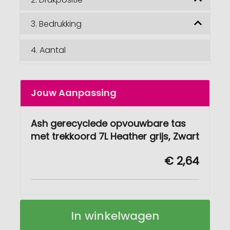
3.
Bedrukking
4.
Aantal
Jouw Aanpassing
Ash gerecyclede opvouwbare tas
met trekkoord 7L Heather grijs, Zwart
€ 2,64
Ash
Op
In winkelwagen
gerecyclede
voorraad
opvouwbare