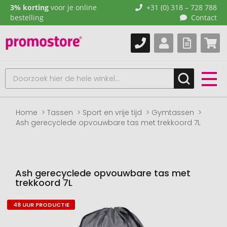
3% korting
voor je online
+31 (0) 318 – 728 788
bestelling
Contact
Home
Tassen
Sport en vrije tijd
Gymtassen
Ash gerecyclede opvouwbare tas met trekkoord 7L
Ash gerecyclede opvouwbare tas met
trekkoord 7L
48 UUR PRODUCTIE
Naar
het