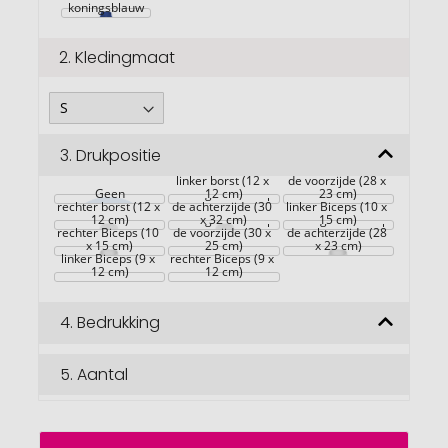
koningsblauw
2.
Kledingmaat
3.
Drukpositie
Grote gebieden op 
linker borst (12 x 
de voorzijde (28 x 
Geen
Grote gebieden op 
12 cm)
23 cm)
rechter borst (12 x 
de achterzijde (30 
linker Biceps (10 x 
12 cm)
Grote gebieden op 
x 32 cm)
Grote gebieden op 
15 cm)
rechter Biceps (10 
de voorzijde (30 x 
de achterzijde (28 
x 15 cm)
25 cm)
x 23 cm)
linker Biceps (9 x 
rechter Biceps (9 x 
12 cm)
12 cm)
4.
Bedrukking
5.
Aantal