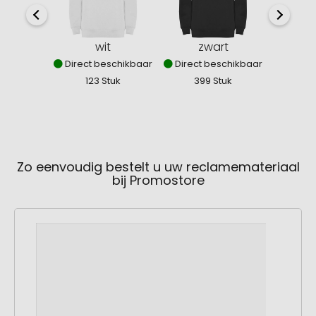
wit
zwart
koni
Direct beschikbaar
Direct beschikbaar
Direct
123 Stuk
399 Stuk
1
Zo eenvoudig bestelt u uw reclamemateriaal
bij Promostore