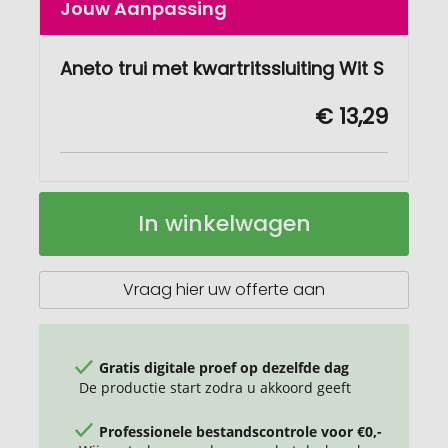
Jouw Aanpassing
Aneto trui met kwartritssluiting Wit S
€ 13,29
Aneto
Op
In winkelwagen
Pullover
voorraad
mit
Viertelreißverschluss
Vraag hier uw offerte aan
Gratis digitale proef op dezelfde dag
De productie start zodra u akkoord geeft
Professionele bestandscontrole voor €0,-