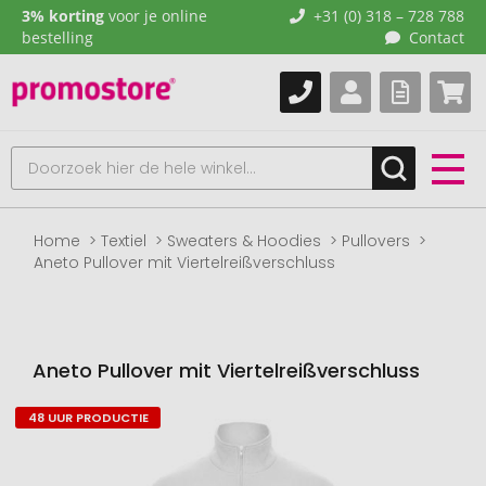
3% korting
voor je online
+31 (0) 318 – 728 788
bestelling
Contact
Home
Textiel
Sweaters & Hoodies
Pullovers
Aneto Pullover mit Viertelreißverschluss
Aneto Pullover mit Viertelreißverschluss
48 UUR PRODUCTIE
Naar
het
einde