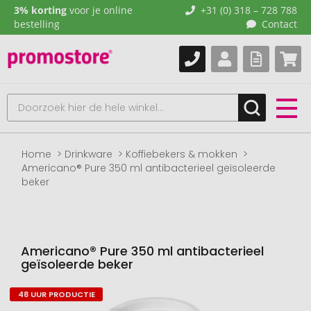
3% korting
voor je online
+31 (0) 318 – 728 788
bestelling
Contact
Home
Drinkware
Koffiebekers & mokken
Americano® Pure 350 ml antibacterieel geïsoleerde
beker
Americano® Pure 350 ml antibacterieel
geïsoleerde beker
48 UUR PRODUCTIE
Naar