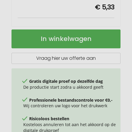
€ 5,33
Americano®
Op
In winkelwagen
Pure
voorraad
350
ml
antibacterieel
Vraag hier uw offerte aan
geïsoleerde
beker
Gratis digitale proef op dezelfde dag
De productie start zodra u akkoord geeft
Professionele bestandscontrole voor €0,-
Wij controleren uw logo voor het drukwerk
Risicoloos bestellen
Kosteloos annuleren tot aan het akkoord op de
digitale drukproef