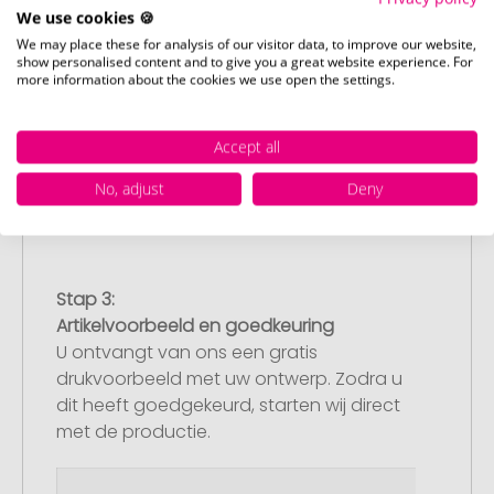
We use cookies 🍪
We may place these for analysis of our visitor data, to improve our website,
Stap 2:
show personalised content and to give you a great website experience. For
Upload van uw logo of ontwerp
more information about the cookies we use open the settings.
Upload uw logo of ontwerp op onze
afrekenpagina (checkout) en rond uw
Accept all
bestelling af. Mocht u op dit moment
geen geschikt bestand beschikbaar
No, adjust
Deny
hebben, dan kunt u dit later aanleveren.
Stap 3:
Artikelvoorbeeld en goedkeuring
U ontvangt van ons een gratis
drukvoorbeeld met uw ontwerp. Zodra u
dit heeft goedgekeurd, starten wij direct
met de productie.