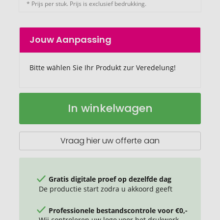
* Prijs per stuk. Prijs is exclusief bedrukking.
Jouw Aanpassing
Bitte wählen Sie Ihr Produkt zur Veredelung!
Americano®
Op
In winkelwagen
Eco
voorraad
350
ml
gerecycled
Vraag hier uw offerte aan
beker
met
lekvrije
deksel
Gratis digitale proef op dezelfde dag
De productie start zodra u akkoord geeft
Professionele bestandscontrole voor €0,-
Wij controleren uw logo voor het drukwerk