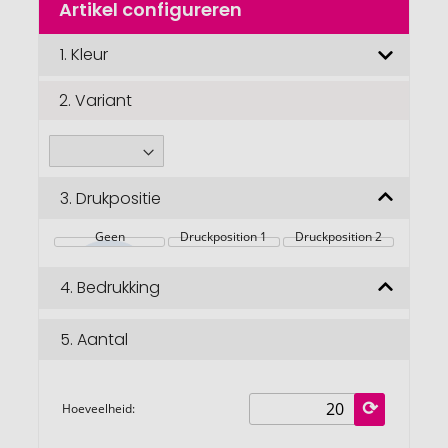
Artikel configureren
het
begin
van
1.
Kleur
de
afbeeldingengalerij
2.
Variant
3.
Drukpositie
Geen
Druckposition 1
Druckposition 2
4.
Bedrukking
5.
Aantal
Hoeveelheid: