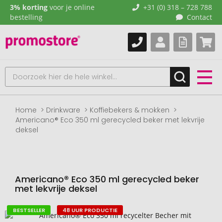
3% korting
voor je online
+31 (0) 318 – 728 788
bestelling
Contact
Home
Drinkware
Koffiebekers & mokken
Americano® Eco 350 ml gerecycled beker met lekvrije
deksel
Americano® Eco 350 ml gerecycled beker
met lekvrije deksel
BESTSELLER
48 UUR PRODUCTIE
Naar