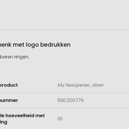
schenk met logo bedrukken
beren ringen.
product
Alu flesopener, zilver
e
lnummer
550.200776
le hoeveelheid met
30
ing