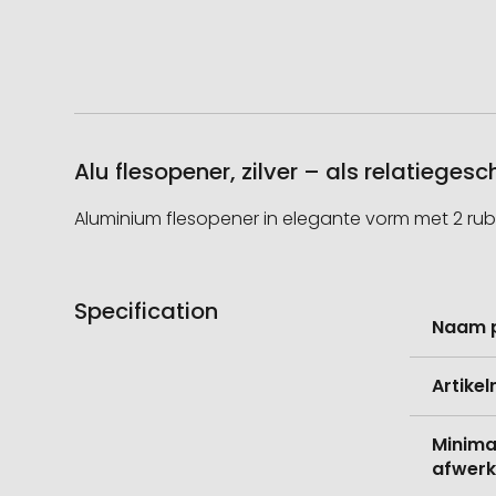
Alu flesopener, zilver – als relatiege
Aluminium flesopener in elegante vorm met 2 rub
Specification
Meer
Naam 
informati
Artike
Minima
afwerk