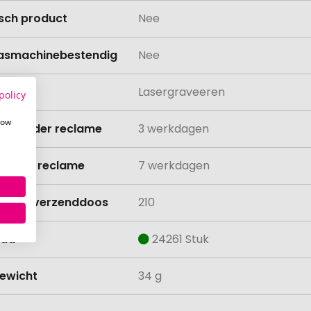
isch product
Nee
asmachinebestendig
Nee
ing
Lasergraveeren
policy
how
ijd zonder reclame
3 werkdagen
ijd met reclame
7 werkdagen
lheid verzenddoos
210
aad
24261 Stuk
ewicht
34 g