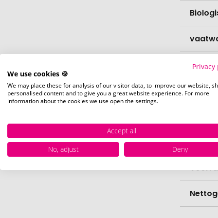
Biolog
vaatw
Verfijn
Privacy 
We use cookies 🍪
We may place these for analysis of our visitor data, to improve our website, s
Levert
personalised content and to give you a great website experience. For more
information about the cookies we use open the settings.
Levert
Accept all
Hoevee
No, adjust
Deny
Voorr
Nettog