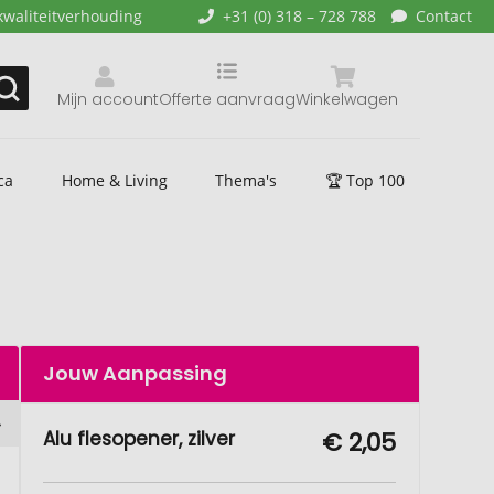
kwaliteitverhouding
+31 (0) 318 – 728 788
Contact
Mijn account
Offerte aanvraag
Winkelwagen
ca
Home & Living
Thema's
🏆 Top 100
Jouw Aanpassing
Alu flesopener, zilver
€ 2,05