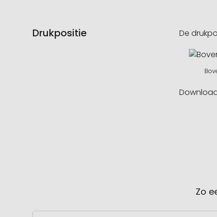
Drukpositie
De drukpo
Bove
Downloa
Zo e