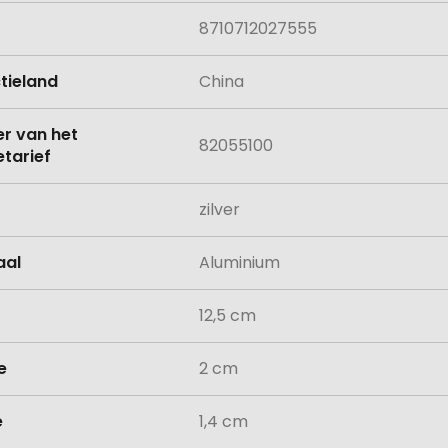
8710712027555
tieland
China
 van het
82055100
tarief
zilver
aal
Aluminium
12,5 cm
e
2 cm
e
1,4 cm