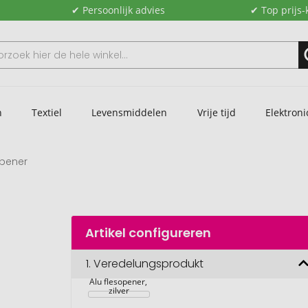
✔ Persoonlijk advies
✔ Top prijs-
n
Textiel
Levensmiddelen
Vrije tijd
Elektroni
opener
Artikel configureren
1.
Veredelungsprodukt
Alu flesopener, 
zilver