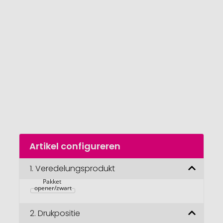
van
de
afbeeldingengalerij
gaan
Naar
Artikel configureren
het
begin
van
1.
Veredelungsprodukt
de
Pakket 
afbeeldingengalerij
opener/zwart
2.
Drukpositie