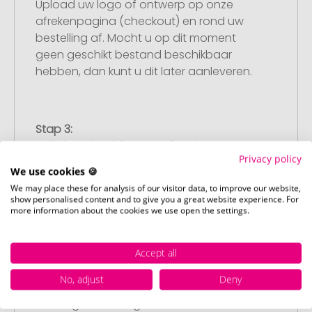
Upload uw logo of ontwerp op onze
afrekenpagina (checkout) en rond uw
bestelling af. Mocht u op dit moment
geen geschikt bestand beschikbaar
hebben, dan kunt u dit later aanleveren.
Stap 3:
Artikelvoorbeeld en goedkeuring
Privacy policy
U ontvangt van ons een gratis
We use cookies 🍪
drukvoorbeeld met uw ontwerp. Zodra u
We may place these for analysis of our visitor data, to improve our website,
dit heeft goedgekeurd, starten wij direct
show personalised content and to give you a great website experience. For
more information about the cookies we use open the settings.
met de productie.
Accept all
Stap 4:
No, adjust
Deny
Punctuele en snelle levering
Na uw goedkeuring van het