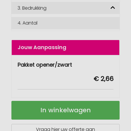
3.
Bedrukking
4.
Aantal
Jouw Aanpassing
Pakket opener/zwart
€ 2,66
Pakket
Op
In winkelwagen
opener
voorraad
Vraag hier uw offerte aan