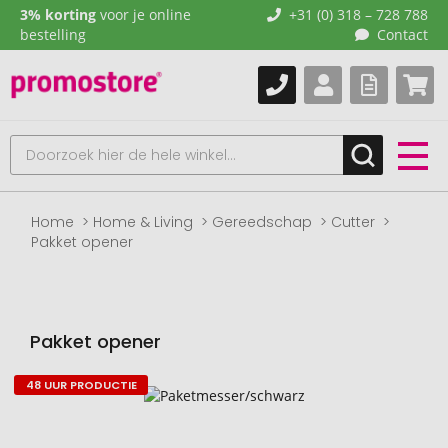
3% korting
voor je online
+31 (0) 318 – 728 788
bestelling
Contact
Home
Home & Living
Gereedschap
Cutter
Pakket opener
Pakket opener
48 UUR PRODUCTIE
Naar
het
einde