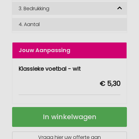
3.
Bedrukking
4.
Aantal
Jouw Aanpassing
Klassieke voetbal - wit
€ 5,30
Klassieke
Op
In winkelwagen
voetbal
voorraad
Vraag hier uw offerte aan