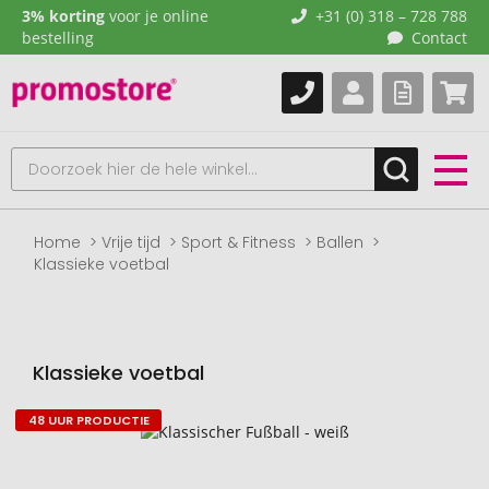
3% korting
voor je online
+31 (0) 318 – 728 788
bestelling
Contact
Home
Vrije tijd
Sport & Fitness
Ballen
Klassieke voetbal
Klassieke voetbal
48 UUR PRODUCTIE
Naar
het
einde