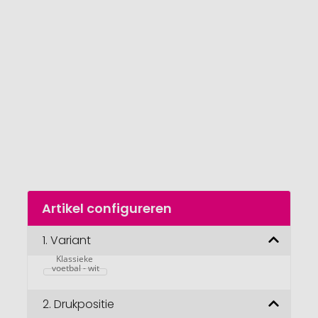
van
de
afbeeldingengalerij
gaan
Naar
Artikel configureren
het
begin
van
1.
Variant
de
Klassieke 
afbeeldingengalerij
voetbal - wit
2.
Drukpositie