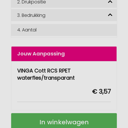
2.
Drukpositie
3.
Bedrukking
4.
Aantal
Jouw Aanpassing
VINGA Cott RCS RPET
waterfles/transparant
€ 3,57
VINGA
Op
In winkelwagen
Cott
voorraad
RCS