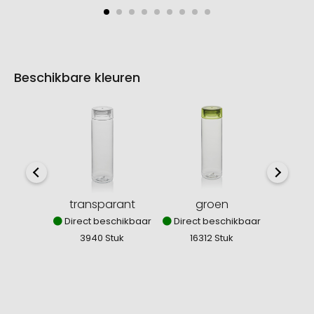
Beschikbare kleuren
transparant
groen
o
Direct beschikbaar
Direct beschikbaar
Direct
3940 Stuk
16312 Stuk
130