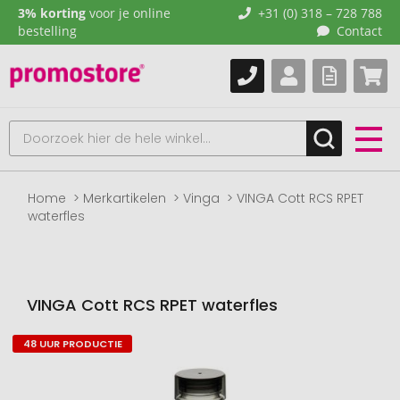
3% korting
voor je online
+31 (0) 318 – 728 788
bestelling
Contact
Home
Merkartikelen
Vinga
VINGA Cott RCS RPET
waterfles
VINGA Cott RCS RPET waterfles
48 UUR PRODUCTIE
Naar
het
einde