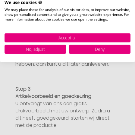
We use cookies 🍪
We may place these for analysis of our visitor data, to improve our website,
show personalised content and to give you a great website experience. For
more information about the cookies we use open the settings.
Stap 2:
Upload van uw logo of ontwerp
Upload uw logo of ontwerp op onze
Accept all
afrekenpagina (checkout) en rond uw
No, adjust
Deny
bestelling af. Mocht u op dit moment
geen geschikt bestand beschikbaar
hebben, dan kunt u dit later aanleveren.
Stap 3:
Artikelvoorbeeld en goedkeuring
U ontvangt van ons een gratis
drukvoorbeeld met uw ontwerp. Zodra u
dit heeft goedgekeurd, starten wij direct
met de productie.