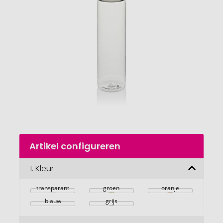
van
de
afbeeldingengalerij
gaan
Naar
Artikel configureren
het
begin
van
1.
Kleur
de
afbeeldingengalerij
transparant
groen
oranje
blauw
grijs