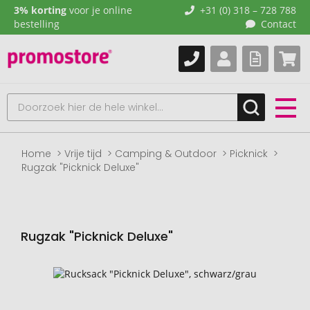
3% korting
voor je online
+31 (0) 318 – 728 788
bestelling
Contact
Home
Vrije tijd
Camping & Outdoor
Picknick
Rugzak "Picknick Deluxe"
Rugzak "Picknick Deluxe"
Naar
het
einde