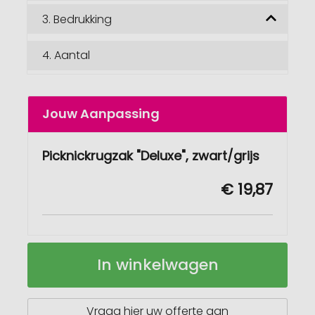
3.
Bedrukking
4.
Aantal
Jouw Aanpassing
Picknickrugzak "Deluxe", zwart/grijs
€ 19,87
Rugzak
Op
In winkelwagen
"Picknick
voorraad
Deluxe"
Vraag hier uw offerte aan