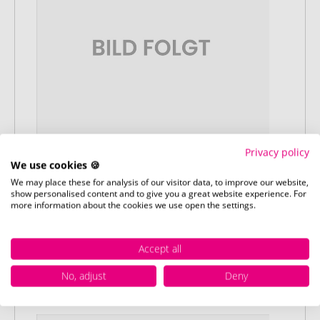
Privacy policy
We use cookies 🍪
We may place these for analysis of our visitor data, to improve our website,
Stap 2:
show personalised content and to give you a great website experience. For
Upload van uw logo of ontwerp
more information about the cookies we use open the settings.
Upload uw logo of ontwerp op onze
afrekenpagina (checkout) en rond uw
Accept all
bestelling af. Mocht u op dit moment
geen geschikt bestand beschikbaar
No, adjust
Deny
hebben, dan kunt u dit later aanleveren.