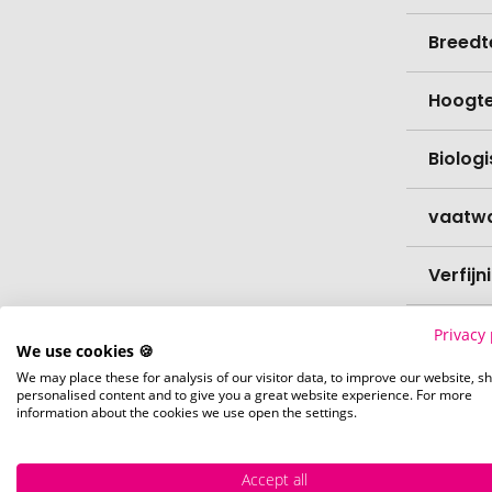
Breedt
Hoogt
Biolog
vaatw
Verfijn
Levert
Privacy 
We use cookies 🍪
We may place these for analysis of our visitor data, to improve our website, s
Levert
personalised content and to give you a great website experience. For more
information about the cookies we use open the settings.
Hoevee
Accept all