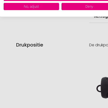
Voorr
No, adjust
Deny
Nettog
Drukpositie
De drukpo