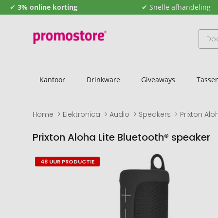
✔
3% online korting
✔ Snelle afhandeling
Kantoor
Drinkware
Giveaways
Tasse
Home
Elektronica
Audio
Speakers
Prixton Alo
Prixton Aloha Lite Bluetooth® speaker
Naar
Naar
48 UUR PRODUCTIE
het
het
einde
begin
van
van
de
de
afbeeldingengalerij
afbeeldingengalerij
gaan