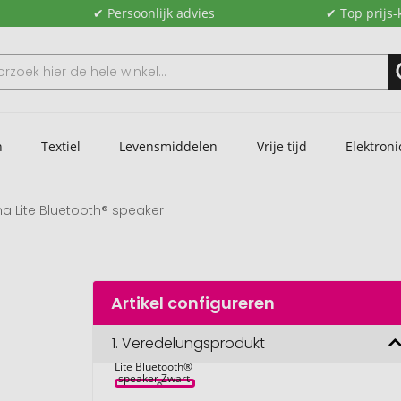
✔ Persoonlijk advies
✔ Top prijs-
n
Textiel
Levensmiddelen
Vrije tijd
Elektroni
ha Lite Bluetooth® speaker
Artikel configureren
1.
Veredelungsprodukt
Prixton Aloha 
Lite Bluetooth® 
speaker Zwart 