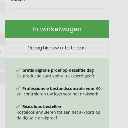
Prixton
Op
In winkelwagen
Aloha
voorraad
Lite
Bluetooth®
speaker
 
Vraag hier uw offerte aan
Gratis digitale proef op dezelfde dag
De productie start zodra u akkoord geeft
Professionele bestandscontrole voor €0,-
Wij controleren uw logo voor het drukwerk
Risicoloos bestellen
Kosteloos annuleren tot aan het akkoord op
de digitale drukproef