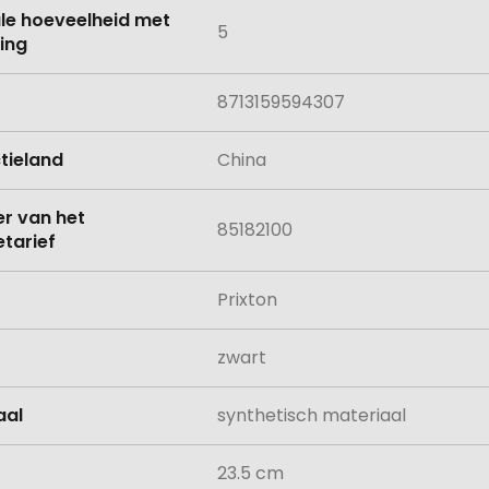
le hoeveelheid met
5
ing
8713159594307
tieland
China
 van het
85182100
tarief
Prixton
zwart
aal
synthetisch materiaal
23.5 cm