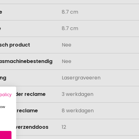
e
8.7 cm
e
8.7 cm
isch product
Nee
asmachinebestendig
Nee
ing
Lasergraveeren
ijd zonder reclame
3 werkdagen
policy
how
ijd met reclame
8 werkdagen
lheid verzenddoos
12