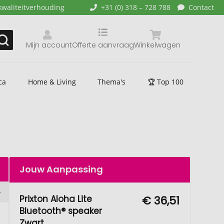
kwaliteitverhouding
+31 (0) 318 – 728 788
Contact
Mijn account
Offerte aanvraag
Winkelwagen
ca
Home & Living
Thema's
🏆 Top 100
Jouw Aanpassing
Prixton Aloha Lite
€ 36,51
Bluetooth® speaker
Zwart