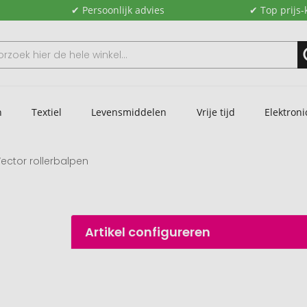
✔ Persoonlijk advies
✔ Top prijs-
n
Textiel
Levensmiddelen
Vrije tijd
Elektroni
Vector rollerbalpen
Artikel configureren