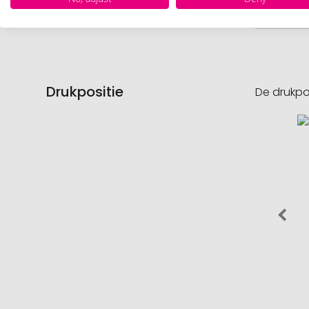
Nettog
Drukpositie
De drukpo