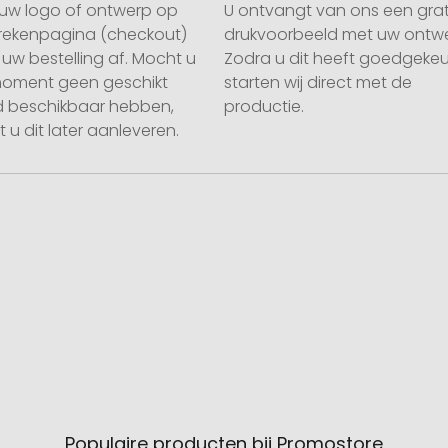
uw logo of ontwerp op
U ontvangt van ons een grat
rekenpagina (checkout)
drukvoorbeeld met uw ontwe
uw bestelling af. Mocht u
Zodra u dit heeft goedgekeu
moment geen geschikt
starten wij direct met de
 beschikbaar hebben,
productie.
 u dit later aanleveren.
Populaire producten bij Promostore