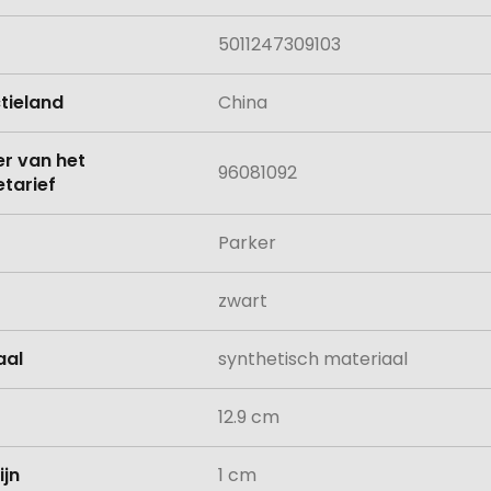
5011247309103
tieland
China
 van het
96081092
tarief
Parker
zwart
aal
synthetisch materiaal
12.9 cm
ijn
1 cm