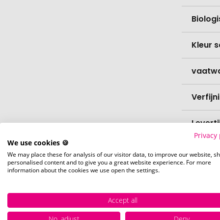
Biolog
Kleur s
vaatw
Verfijn
Levert
Privacy 
We use cookies 🍪
Levert
We may place these for analysis of our visitor data, to improve our website, s
personalised content and to give you a great website experience. For more
information about the cookies we use open the settings.
Hoevee
Accept all
Voorr
No, adjust
Deny