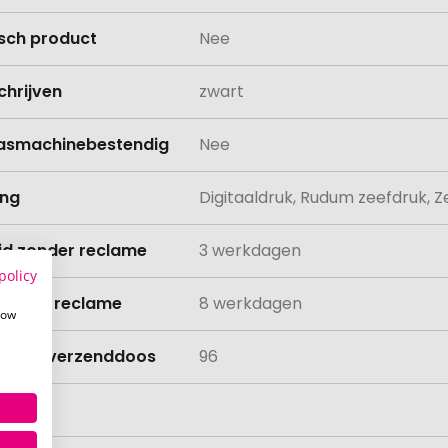
isch product
Nee
chrijven
zwart
asmachinebestendig
Nee
ing
Digitaaldruk, Rudum zeefdruk, 
ijd zonder reclame
3 werkdagen
policy
ijd met reclame
8 werkdagen
how
lheid verzenddoos
96
aad