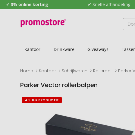
✔
3% online korting
✔ Snelle afhandeling
Kantoor
Drinkware
Giveaways
Tasse
Home
Kantoor
Schrijfwaren
Rollerball
Parker 
Parker Vector rollerbalpen
Naar
Naar
48 UUR PRODUCTIE
het
het
einde
begin
van
van
de
de
afbeeldingengalerij
afbeeldingengalerij
gaan