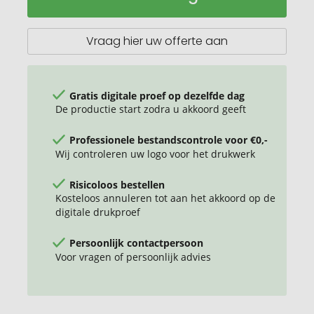
RCS
rplastic
6-
Vraag hier uw offerte aan
in-
1
fast
charging
Gratis digitale proef op dezelfde dag
45W
De productie start zodra u akkoord geeft
kabel
Professionele bestandscontrole voor €0,-
Wij controleren uw logo voor het drukwerk
Risicoloos bestellen
Kosteloos annuleren tot aan het akkoord op de
digitale drukproef
Persoonlijk contactpersoon
Voor vragen of persoonlijk advies