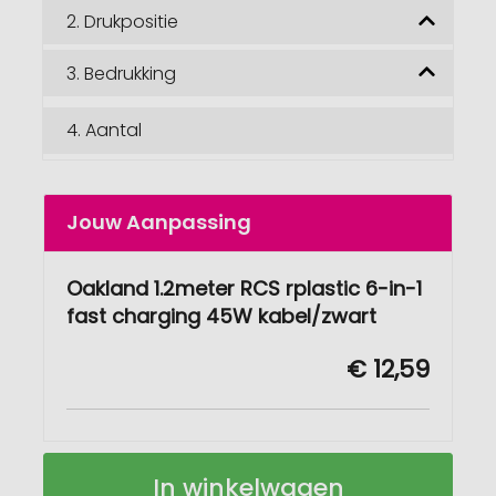
2.
Drukpositie
3.
Bedrukking
4.
Aantal
Jouw Aanpassing
Oakland 1.2meter RCS rplastic 6-in-1
fast charging 45W kabel/zwart
€ 12,59
Oakland
Op
In winkelwagen
1.2meter
voorraad