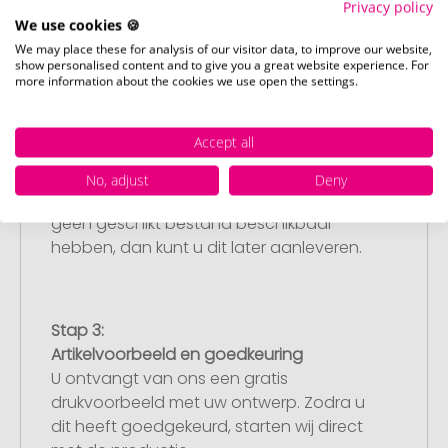
Privacy policy
We use cookies 🍪
We may place these for analysis of our visitor data, to improve our website,
show personalised content and to give you a great website experience. For
more information about the cookies we use open the settings.
Stap 2:
Upload van uw logo of ontwerp
Accept all
Upload uw logo of ontwerp op onze
afrekenpagina (checkout) en rond uw
No, adjust
Deny
bestelling af. Mocht u op dit moment
geen geschikt bestand beschikbaar
hebben, dan kunt u dit later aanleveren.
Stap 3:
Artikelvoorbeeld en goedkeuring
U ontvangt van ons een gratis
drukvoorbeeld met uw ontwerp. Zodra u
dit heeft goedgekeurd, starten wij direct