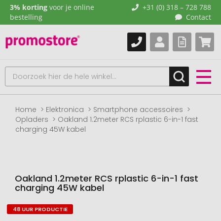
3% korting
voor je online
+31 (0) 318 – 728 788
bestelling
Contact
Home
Elektronica
Smartphone accessoires
Opladers
Oakland 1.2meter RCS rplastic 6-in-1 fast
charging 45W kabel
Oakland 1.2meter RCS rplastic 6-in-1 fast
charging 45W kabel
48 UUR PRODUCTIE
Naar