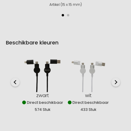
Artikel (15 x 15 mm)
Beschikbare kleuren
zwart
wit
b
Direct beschikbaar
Direct beschikbaar
Direct
574 Stuk
433 Stuk
15