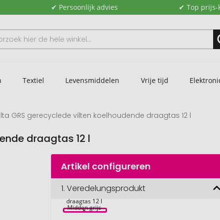
✔ Persoonlijk advies
✔ Top prijs-
n
Textiel
Levensmiddelen
Vrije tijd
Elektroni
lta GRS gerecyclede vilten koelhoudende draagtas 12 l
ende draagtas 12 l
Artikel configureren
Felta GRS 
gerecyclede 
1.
Veredelungsprodukt
vilten 
koelhoudende 
draagtas 12 l 
Midden grijs 