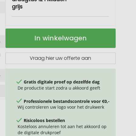
grijs
Felta
Op
In winkelwagen
GRS
voorraad
gerecyclede
vilten
koelhoudende
Vraag hier uw offerte aan
draagtas
12
l
Gratis digitale proef op dezelfde dag
De productie start zodra u akkoord geeft
Professionele bestandscontrole voor €0,-
Wij controleren uw logo voor het drukwerk
Risicoloos bestellen
Kosteloos annuleren tot aan het akkoord op
de digitale drukproef