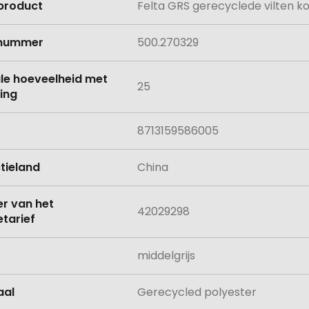
product
Felta GRS gerecyclede vilten ko
e
lnummer
500.270329
le hoeveelheid met
25
ing
8713159586005
tieland
China
 van het
42029298
tarief
middelgrijs
aal
Gerecycled polyester