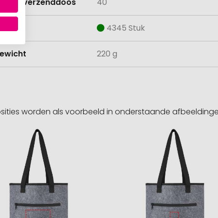
lheid verzenddoos
40
aad
4345 Stuk
ewicht
220 g
sities worden als voorbeeld in onderstaande afbeeldin