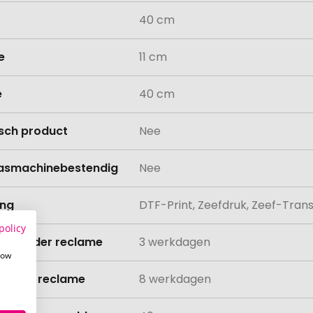
40 cm
e
11 cm
e
40 cm
isch product
Nee
asmachinebestendig
Nee
ing
DTF-Print, Zeefdruk, Zeef-Trans
policy
ijd zonder reclame
3 werkdagen
how
ijd met reclame
8 werkdagen