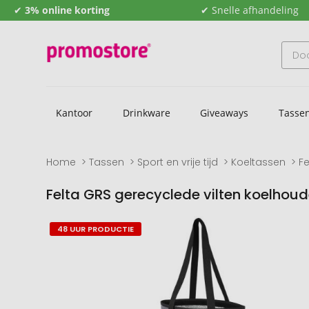
✔
3% online korting
✔ Snelle afhandeling
Kantoor
Drinkware
Giveaways
Tasse
Home
Tassen
Sport en vrije tijd
Koeltassen
Fe
Felta GRS gerecyclede vilten koelhoud
Naar
Naar
48 UUR PRODUCTIE
het
het
einde
begin
van
van
de
de
afbeeldingengalerij
afbeeldingengalerij
gaan