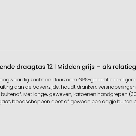
ende draagtas 12 l Midden grijs – als relat
hoogwaardig zacht en duurzaam GRS-gecertificeerd gerec
dsluiting aan de bovenzijde, houdt dranken, versnapering
 buitenaf. Met lange, geweven, katoenen handgrepen (30
nd gaat, boodschappen doet of gewoon een dagje buiten be