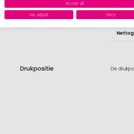
Hoevee
Accept all
No, adjust
Deny
Voorr
Nettog
Drukpositie
De drukpo