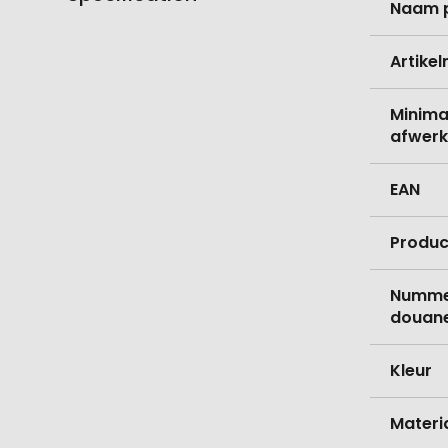
Naam 
informati
Artike
Minima
afwerk
EAN
Produc
Nummer
douane
Kleur
Materi