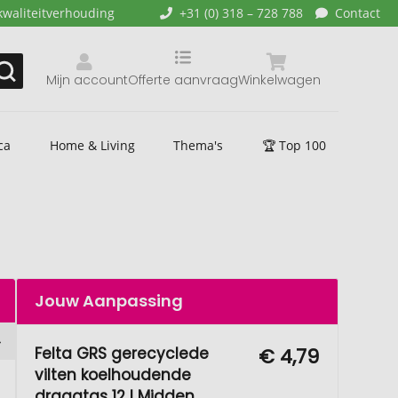
kwaliteitverhouding
+31 (0) 318 – 728 788
Contact
Mijn account
Offerte aanvraag
Winkelwagen
ca
Home & Living
Thema's
🏆 Top 100
Jouw Aanpassing
Felta GRS gerecyclede
€ 4,79
vilten koelhoudende
draagtas 12 l Midden