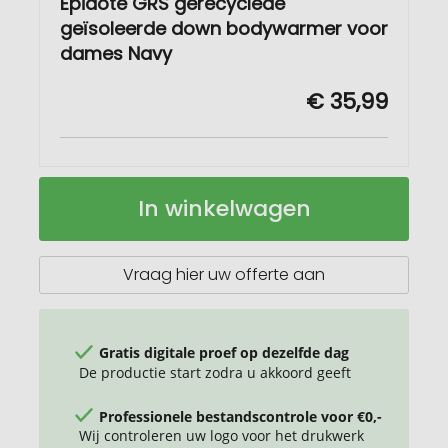
Epidote GRS gerecyclede
geïsoleerde down bodywarmer voor
dames Navy
€ 35,99
Epidote
Op
In winkelwagen
GRS
voorraad
gerecyclede
geïsoleerde
down
Vraag hier uw offerte aan
bodywarmer
voor
dames
Gratis digitale proef op dezelfde dag
De productie start zodra u akkoord geeft
Professionele bestandscontrole voor €0,-
Wij controleren uw logo voor het drukwerk