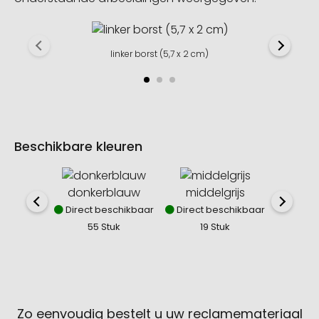
linker borst (5,7 x 2 cm)
Beschikbare kleuren
donkerblauw
middelgrijs
z
Direct beschikbaar
Direct beschikbaar
Direct
55 Stuk
19 Stuk
3
Zo eenvoudig bestelt u uw reclamemateriaal