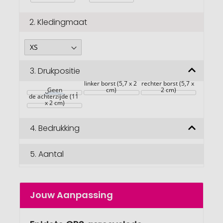
2.
Kledingmaat
3.
Drukpositie
linker borst (5,7 x 2 
rechter borst (5,7 x 
Grote gebieden op 
Geen
cm)
2 cm)
de achterzijde (11 
x 2 cm)
4.
Bedrukking
5.
Aantal
Jouw Aanpassing