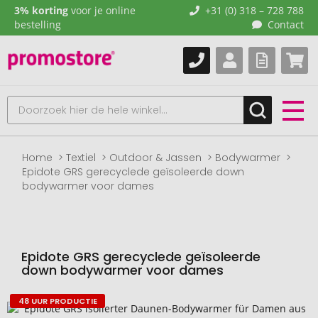
3% korting
voor je online
+31 (0) 318 – 728 788
bestelling
Contact
Home
Textiel
Outdoor & Jassen
Bodywarmer
Epidote GRS gerecyclede geïsoleerde down
bodywarmer voor dames
Epidote GRS gerecyclede geïsoleerde
down bodywarmer voor dames
48 UUR PRODUCTIE
Naar