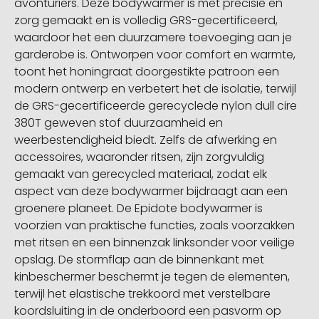
avonturiers. Deze bodywarmer is met precisie en
zorg gemaakt en is volledig GRS-gecertificeerd,
waardoor het een duurzamere toevoeging aan je
garderobe is. Ontworpen voor comfort en warmte,
toont het honingraat doorgestikte patroon een
modern ontwerp en verbetert het de isolatie, terwijl
de GRS-gecertificeerde gerecyclede nylon dull cire
380T geweven stof duurzaamheid en
weerbestendigheid biedt. Zelfs de afwerking en
accessoires, waaronder ritsen, zijn zorgvuldig
gemaakt van gerecycled materiaal, zodat elk
aspect van deze bodywarmer bijdraagt aan een
groenere planeet. De Epidote bodywarmer is
voorzien van praktische functies, zoals voorzakken
met ritsen en een binnenzak linksonder voor veilige
opslag. De stormflap aan de binnenkant met
kinbeschermer beschermt je tegen de elementen,
terwijl het elastische trekkoord met verstelbare
koordsluiting in de onderboord een pasvorm op