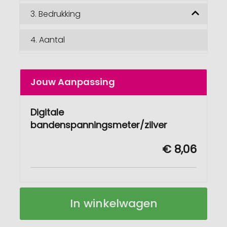
3.
Bedrukking
4.
Aantal
Jouw Aanpassing
Digitale
bandenspanningsmeter/zilver
€ 8,06
Digitale
Op
In winkelwagen
bandenspanningsmeter
voorraad