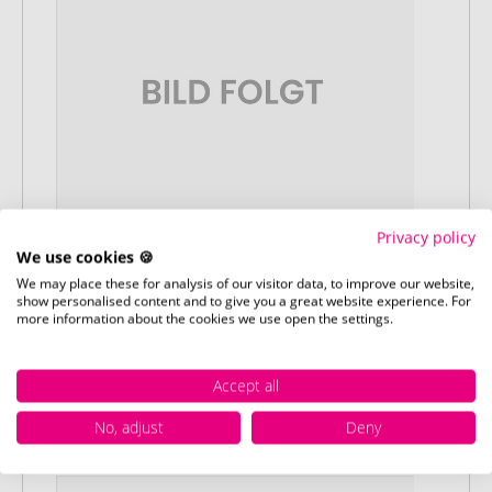
Privacy policy
We use cookies 🍪
We may place these for analysis of our visitor data, to improve our website,
show personalised content and to give you a great website experience. For
Stap 3:
more information about the cookies we use open the settings.
Artikelvoorbeeld en goedkeuring
U ontvangt van ons een gratis
drukvoorbeeld met uw ontwerp. Zodra u
Accept all
dit heeft goedgekeurd, starten wij direct
No, adjust
Deny
met de productie.