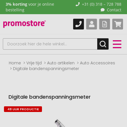
3% korting
voor je online
+31 (0) 318 – 728 788
bestelling
Contact
Home
Vrije tijd
Auto artikelen
Auto Accessoires
Digitale bandenspanningsmeter
Digitale bandenspanningsmeter
48 UUR PRODUCTIE
Naar
het
einde