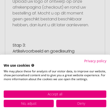
Upload uw logo of ontwerp op onze
afrekenpagina (checkout) en rond uw
bestelling af. Mocht u op dit moment
geen geschikt bestand beschikbaar
hebben, dan kunt u dit later aanleveren.
Stap 3:
Artikelvoorbeeld en goedkeuring
U ontvangt van ons een gratis
Privacy policy
drukvoorbeeld met uw ontwerp. Zodra u
We use cookies 🍪
dit heeft goedgekeurd, starten wij direct
We may place these for analysis of our visitor data, to improve our website,
met de productie.
show personalised content and to give you a great website experience. For
more information about the cookies we use open the settings.
Accept all
Stap 4:
Punctuele en snelle levering
No, adjust
Deny
Na uw goedkeuring van het