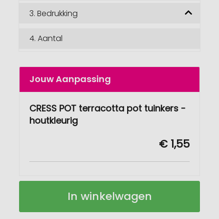
3.
Bedrukking
4.
Aantal
Jouw Aanpassing
CRESS POT terracotta pot tuinkers -
houtkleurig
€ 1,55
CRESS
Op
In winkelwagen
POT
voorraad
Terracotta
pot