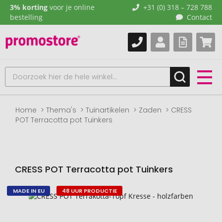
3% korting
voor je online
+31 (0) 318 – 728 788
bestelling
Contact
Home
Thema's
Tuinartikelen
Zaden
CRESS
POT Terracotta pot Tuinkers
CRESS POT Terracotta pot Tuinkers
MADE IN EU
48 UUR PRODUCTIE
Naar
het
einde